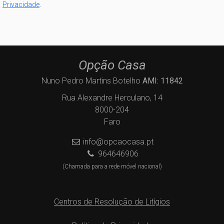
Privacidade
.
Opção Casa
Nuno Pedro Martins Botelho
AMI: 11842
Rua Alexandre Herculano, 14
8000-204
Faro
info@opcaocasa.pt
964646906
(Chamada para a rede móvel nacional)
Centros de Resolução de Litígios