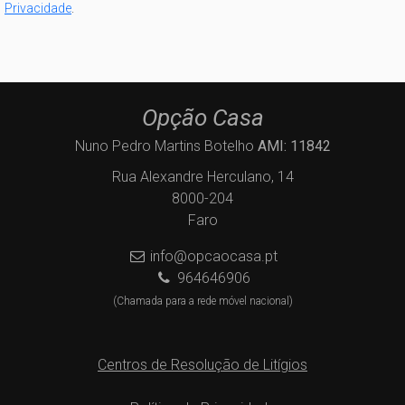
Privacidade
.
Opção Casa
Nuno Pedro Martins Botelho
AMI: 11842
Rua Alexandre Herculano, 14
8000-204
Faro
info@opcaocasa.pt
964646906
(Chamada para a rede móvel nacional)
Centros de Resolução de Litígios